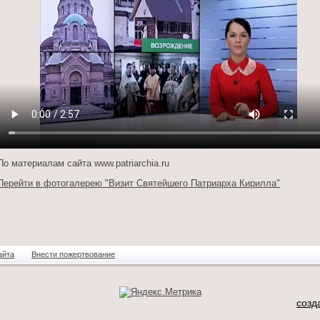
По материалам сайта www.patriarchia.ru
Перейти в фотогалерею "Визит Святейшего Патриарха Кирилла"
айта
Внести пожертвование
созд