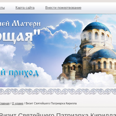
кты
Карта сайта
Внести пожертвование
Главная
/
О храме
/ Визит Святейшего Патриарха Кирилла
Визит Святейшего Патриарха Кирилл