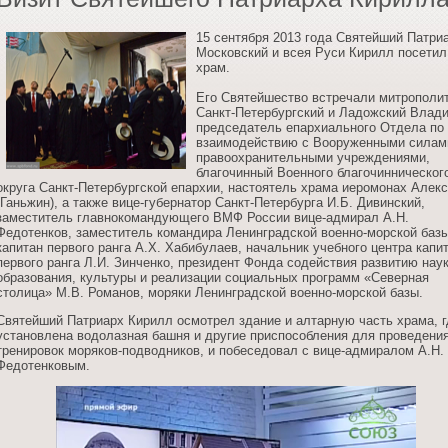
15 сентября 2013 года Святейший Патри
Московский и всея Руси Кирилл посетил
храм.
Его Святейшество встречали митрополи
Санкт-Петербургский и Ладожский Влад
председатель епархиального Отдела по
взаимодействию с Вооруженными силам
правоохранительными учреждениями,
благочинный Военного благочинническог
округа Санкт-Петербургской епархии, настоятель храма иеромонах Алек
(Ганьжин), а также вице-губернатор Санкт-Петербурга И.Б. Дивинский,
заместитель главнокомандующего ВМФ России вице-адмирал А.Н.
Федотенков, заместитель командира Ленинградской военно-морской баз
капитан первого ранга А.Х. Хабибулаев, начальник учебного центра капи
первого ранга Л.И. Зинченко, президент Фонда содействия развитию наук
образования, культуры и реализации социальных программ «Северная
столица» М.В. Романов, моряки Ленинградской военно-морской базы.
Святейший Патриарх Кирилл осмотрел здание и алтарную часть храма, г
установлена водолазная башня и другие приспособления для проведени
тренировок моряков-подводников, и побеседовал с вице-адмиралом А.Н.
Федотенковым.