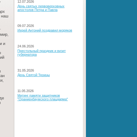
12.07.2026
День святых первоверховных
апостолов Петра и Павла
арх
 наш
09.07.2026
т
Иерей Антоний поздравил моряков
имир,
и и
24.06.2026
Престольный праздник и визит
о
губернатора
сий
31.05.2026
ы
День Святой Троицы
тан
и,
11.05.2026
Митинг памяти защитников
де
"Ораниенбаумского плацдарма"
я