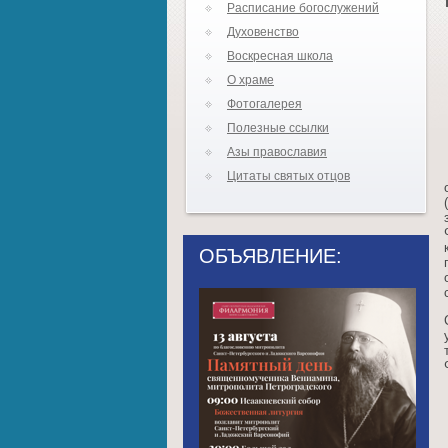
Расписание богослужений
Духовенство
Воскресная школа
О храме
Фотогалерея
Полезные ссылки
Азы православия
Цитаты святых отцов
ОБЪЯВЛЕНИЕ: