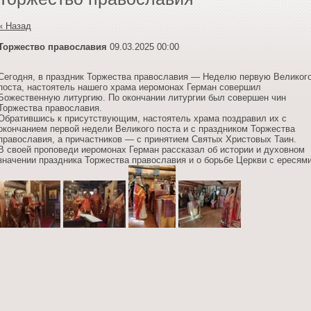
« Назад
Торжество православия
09.03.2025 00:00
Сегодня, в праздник Торжества православия — Неделю первую Великог
поста, настоятель нашего храма иеромонах Герман совершил
Божественную литургию. По окончании литургии был совершен чин
Торжества православия.
Обратившись к присутствующим, настоятель храма поздравил их с
окончанием первой недели Великого поста и с праздником Торжества
православия, а причастников — с принятием Святых Христовых Таин.
В своей проповеди иеромонах Герман рассказал об истории и духовном
значении праздника Торжества православия и о борьбе Церкви с ересями