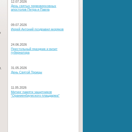
12.07.2026
День святых первоверховных
апостолов Петра и Павла
09.07.2026
Иерей Антоний поздравил моряков
о
24.06.2026
Престольный праздник и визит
губернатора
.
31.05.2026
День Святой Троицы
11.05.2026
Митинг памяти защитников
"Ораниенбаумского плацдарма"